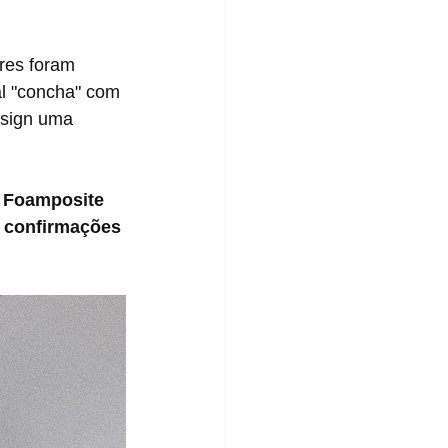
l "concha" com 
esign uma 
 Foamposite 
 confirmações 