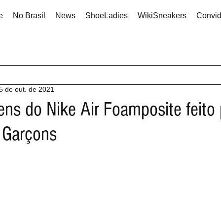
e
No Brasil
News
ShoeLadies
WikiSneakers
Convi
5 de out. de 2021
ns do Nike Air Foamposite feito 
Garçons