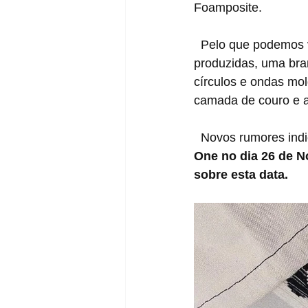
Foamposite.
  Pelo que podemos ver nas fotos fornecidas pela Hypebeast Japão, duas cores foram 
produzidas, uma bra
círculos e ondas mol
camada de couro e 
  Novos rumores in
One no dia 26 de 
sobre esta data.