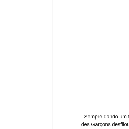
  Sempre dando um toque especial em silhuetas não tão visadas pelo público, a Comme 
des Garçons desfilo