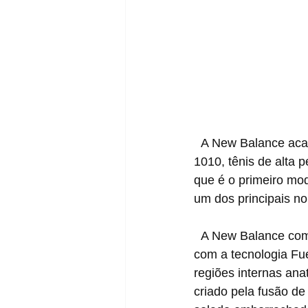
  A New Balance acaba de lançar no mercado brasileiro duas novas colorways do modelo 
1010, tênis de alta 
que é o primeiro mo
um dos principais n
  A New Balance combinou no 1010 suas principais tecnologias. A entressola foi elaborada 
com a tecnologia Fu
regiões internas ana
criado pela fusão de