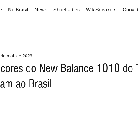
e
No Brasil
News
ShoeLadies
WikiSneakers
Convi
 de mai. de 2023
 cores do New Balance 1010 do 
am ao Brasil