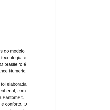
tecnologia, e 
 brasileiro é 
ance Numeric.
 cabedal, com 
a FantomFit, 
 e conforto. O 