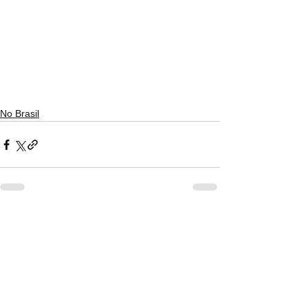
No Brasil
Ver tudo
Posts recentes