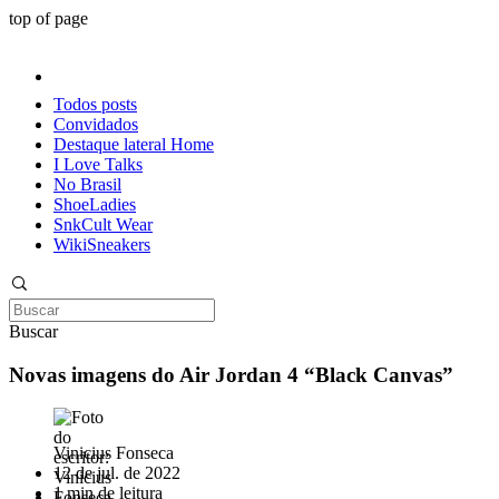
top of page
Todos posts
Convidados
Destaque lateral Home
I Love Talks
No Brasil
ShoeLadies
SnkCult Wear
WikiSneakers
Buscar
Novas imagens do Air Jordan 4 “Black Canvas”
Vinicius Fonseca
12 de jul. de 2022
1 min de leitura