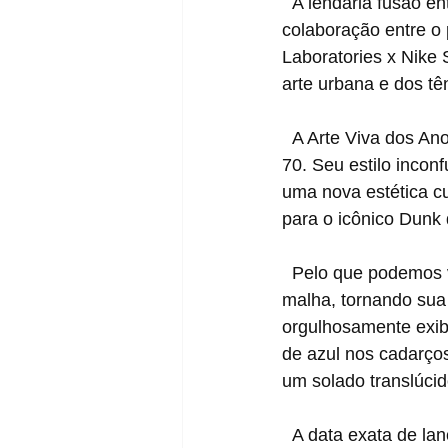
  A lendária fusão entre a arte e a cultura sneaker ganha uma nova dimensão com a 
colaboração entre o p
Laboratories x Nike
arte urbana e dos tê
  A Arte Viva dos Anos 70 que Inspira Futura, deixou sua marca na história da arte nos anos 
70. Seu estilo incon
uma nova estética cu
para o icônico Dunk 
  Pelo que podemos 
malha, tornando sua m
orgulhosamente exibi
de azul nos cadarços
um solado translúcid
  A data exata de la