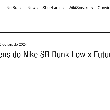
e
No Brasil
News
ShoeLadies
WikiSneakers
Convi
0 de jan. de 2024
ens do Nike SB Dunk Low x Futu