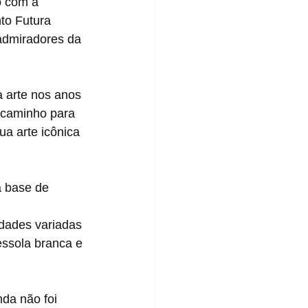
nto Futura 
admiradores da 
u caminho para 
ua arte icônica 
a base de 
idades variadas 
essola branca e 
da não foi 