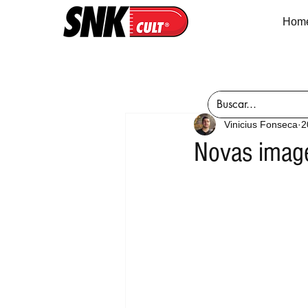
Hom
Vinicius Fonseca
2
Novas imag