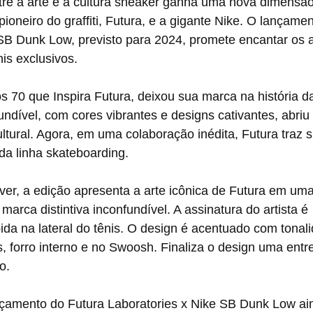
ioneiro do graffiti, Futura, e a gigante Nike. O lançame
 SB Dunk Low, previsto para 2024, promete encantar os 
nis exclusivos.
fundível, com cores vibrantes e designs cativantes, abri
ltural. Agora, em uma colaboração inédita, Futura traz s
da linha skateboarding.
ver, a edição apresenta a arte icônica de Futura em um
arca distintiva inconfundível. A assinatura do artista é 
da na lateral do tênis. O design é acentuado com tonal
, forro interno e no Swoosh. Finaliza o design uma entr
o.
nçamento do Futura Laboratories x Nike SB Dunk Low ain