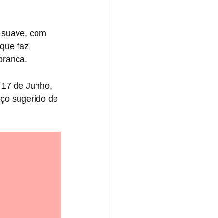
que faz 
 branca.
eço sugerido de 