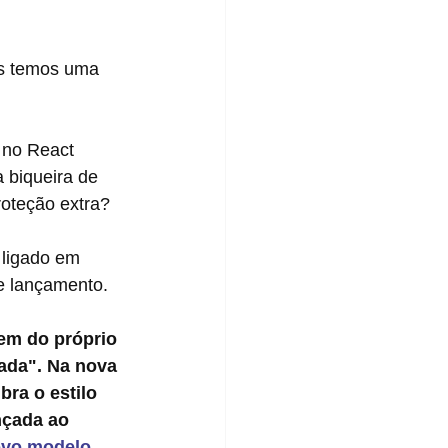
 biqueira de 
roteção extra?
se lançamento.
em do próprio 
da". Na nova 
ra o estilo 
nçada ao 
ovo modelo
, 