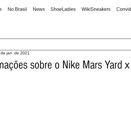
e
No Brasil
News
ShoeLadies
WikiSneakers
Convi
 de jan. de 2021
mações sobre o Nike Mars Yard 