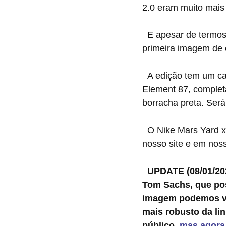
2.0 eram muito mais 
  E apesar de termos especulações de um novo modelo à toda hora, hoje nós temos uma 
primeira imagem de 
  A edição tem um cabedal que lembra bastante o material translúcido usado no React 
Element 87, complet
borracha preta. Ser
  O Nike Mars Yard x Tom Sachs 2.5 deve ser lançado ainda em 2020. Fique ligado em 
nosso site e em noss
UPDATE (08/01/202
Tom Sachs, que po
imagem podemos ver
mais robusto da lin
público, 
mas agora 