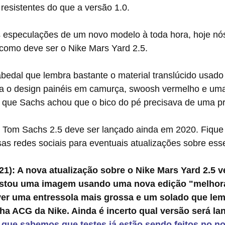
resistentes do que a versão 1.0.
como deve ser o Nike Mars Yard 2.5.
a o design painéis em camurça, swoosh vermelho e uma
á que Sachs achou que o bico do pé precisava de uma p
as redes sociais para eventuais atualizações sobre es
1): A nova atualização sobre o Nike Mars Yard 2.5 v
stou uma imagem usando uma nova edição "melhora
 uma entressola mais grossa e um solado que lemb
ha ACG da Nike. Ainda é incerto qual versão será la
que sabemos que testes já estão sendo feitos no n