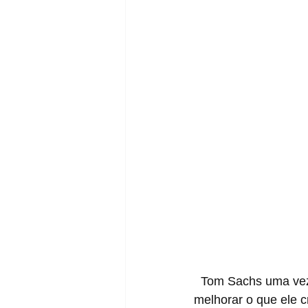
  Tom Sachs uma vez disse que o propósito de lançar modelos subsequentes, é sempre 
melhorar o que ele c