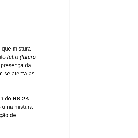
 que mistura 
to 
futro (futuro 
 presença da 
em se atenta às 
gn do 
RS-2K 
o uma mistura 
ção de 