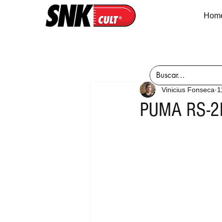
Hom
Vinicius Fonseca
1
PUMA RS-2K 