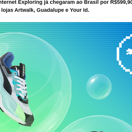
ternet Exploring já chegaram ao Brasil por R$599,90
lojas Artwalk, Guadalupe e Your Id.