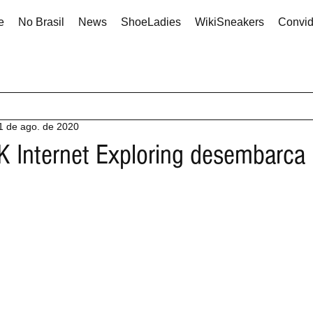
e
No Brasil
News
ShoeLadies
WikiSneakers
Convi
1 de ago. de 2020
Internet Exploring desembarca n