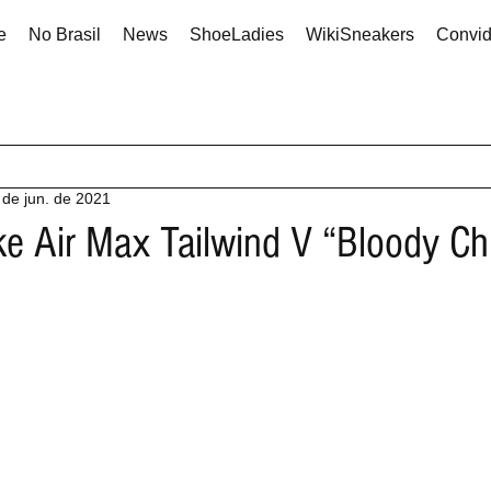
e
No Brasil
News
ShoeLadies
WikiSneakers
Convi
 de jun. de 2021
ke Air Max Tailwind V “Bloody C