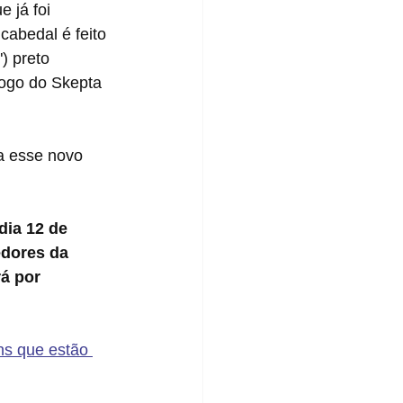
abedal é feito 
) preto 
logo do Skepta 
dia 12 de 
edores da 
á por 
ns que estão 