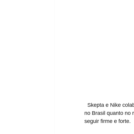
  Skepta e Nike colaboraram algumas vezes em versões que foram bem procuradas tanto 
no Brasil quanto no 
seguir firme e forte.