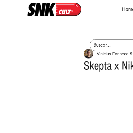
Hom
Vinicius Fonseca
9
Skepta x Ni