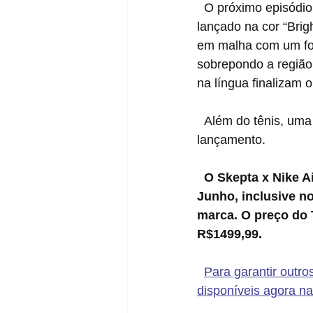
  O próximo episódio dessa parceria será contado pelo Nike Air Tailwind V, que já foi 
lançado na cor “Brig
em malha com um for
sobrepondo a região 
na língua finalizam o
  Além do tênis, uma chuteira Nike Phantom na mesma colorway, acompanha esse novo 
lançamento.
O Skepta x Nike A
Junho, inclusive no
marca. O preço do T
R$1499,99.
Para garantir outro
disponíveis agora na