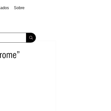
dados
Sobre
hrome”