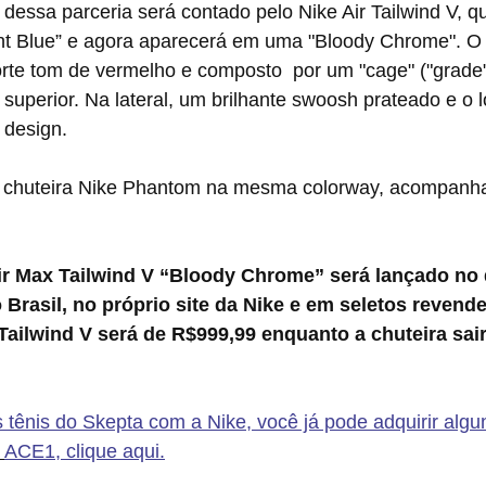
ht Blue” e agora aparecerá em uma "Bloody Chrome". O c
te tom de vermelho e composto  por um "cage" ("grade"
superior. Na lateral, um brilhante swoosh prateado e o 
 design.
ir Max Tailwind V “Bloody Chrome” será lançado no 
 Brasil, no próprio site da Nike e em seletos revend
ailwind V será de R$999,99 enquanto a chuteira sair
s tênis do Skepta com a Nike, você já pode adquirir algu
ACE1, clique aqui.