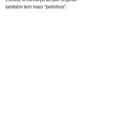
também tem mais “pelinhos”.
  1. O cadarço do par original é feito de 
uma trama “folgada”, com os laços bem 
espaçados entre si, dando a ele uma 