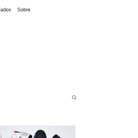
dados
Sobre