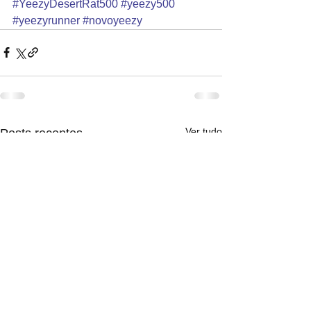
#YeezyDesertRat500
#yeezy500
#yeezyrunner
#novoyeezy
Ver tudo
Posts recentes