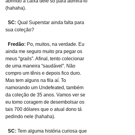
abrindo a caixa dele só para admirá-lo 
(hahaha).
  SC:
 Qual Superstar ainda falta para 
sua coleção?
  Fredão:
 Po, muitos, na verdade. Eu 
ainda me seguro muito pra pegar os 
meus “grails”. Afinal, tento colecionar 
de uma maneira “saudável”. Não 
compro um tênis e depois fico duro. 
Mas tem alguns na fila aí. To 
namorando um Undefeated, também 
da coleção de 35 anos. Vamos ver se 
eu tomo coragem de desembolsar os 
tais 700 dólares que o atual dono tá 
pedindo nele (hahaha).
  SC:
 Tem alguma história curiosa que 