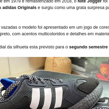
nte em 1979 e remasterizado em 2018, o 
Nite Jogger
 foi
a
 adidas Originals
 e surgiu como uma grata surpresa p
eto, com acentos multicoloridos e detalhes em material
ial da silhueta esta previsto para o 
segundo semestre 