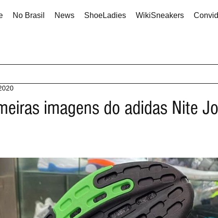
e
No Brasil
News
ShoeLadies
WikiSneakers
Convi
 2020
meiras imagens do adidas Nite J