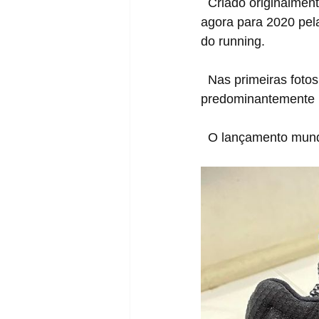
  Criado originalme
agora para 2020 pel
do running.
  Nas primeiras fotos vazadas o modelo foi apresentado em um jogo de cores 
predominantemente pr
  O lançamento mund