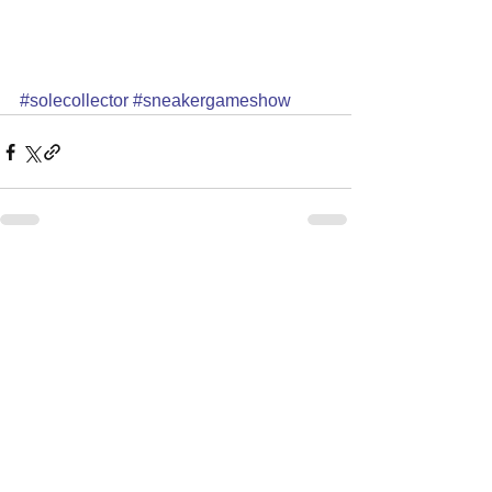
#solecollector
#sneakergameshow
Ver tudo
Posts recentes