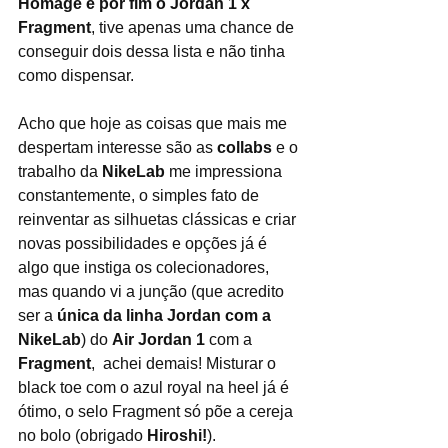
Homage e por fim o Jordan 1 x 
Fragment
, tive apenas uma chance de 
conseguir dois dessa lista e não tinha 
como dispensar.
Acho que hoje as coisas que mais me 
despertam interesse são as 
collabs
 e o 
trabalho da 
NikeLab
 me impressiona 
constantemente, o simples fato de 
reinventar as silhuetas clássicas e criar 
novas possibilidades e opções já é 
algo que instiga os colecionadores, 
mas quando vi a junção (que acredito 
ser a 
única da linha Jordan com a 
NikeLab
) do 
Air Jordan 1
 com a 
Fragment
,  achei demais! Misturar o 
black toe com o azul royal na heel já é 
ótimo, o selo Fragment só põe a cereja 
no bolo (obrigado 
Hiroshi!
).