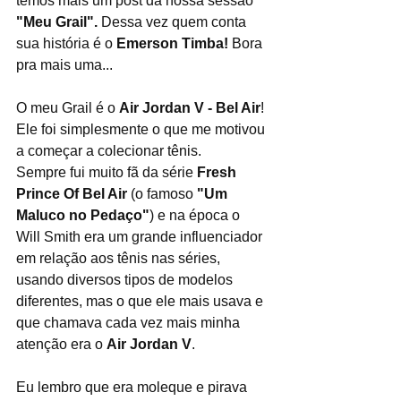
temos mais um post da nossa sessão
"Meu Grail".
 Dessa vez quem conta 
sua história é o 
Emerson Timba! 
Bora 
pra mais uma...
O meu Grail é o 
Air Jordan V - Bel Air
! 
Ele foi simplesmente o que me motivou 
a começar a colecionar tênis.
Sempre fui muito fã da série 
Fresh 
Prince Of Bel Air
 (o famoso 
"Um 
Maluco no Pedaço"
) e na época o 
Will Smith era um grande influenciador 
em relação aos tênis nas séries, 
usando diversos tipos de modelos 
diferentes, mas o que ele mais usava e 
que chamava cada vez mais minha 
atenção era o 
Air Jordan V
.
Eu lembro que era moleque e pirava 