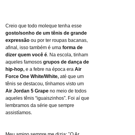
Creio que todo moleque tenha esse 
gosto/sonho de um tênis de grande 
expressão
 ou por ter roupas bacanas, 
afinal, isso também é uma 
forma de 
dizer quem você é
. Na escola, tinham 
aqueles famosos 
grupos de dança de 
hip-hop,
 e a febre na época era 
Air 
Force One White/White,
 até que um 
tênis se destacou, tínhamos visto um 
Air Jordan 5 Grape
 no meio de todos 
aqueles tênis “iguaiszinhos”. Foi aí que 
lembramos da série que sempre 
assistíamos.
Meu amigo sempre me dizia: "O Ar 