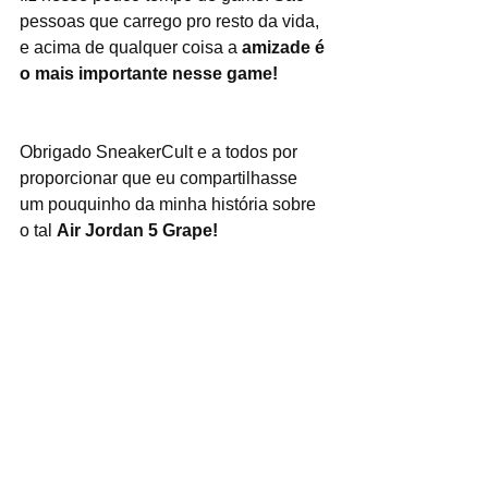
pessoas que carrego pro resto da vida, 
e acima de qualquer coisa a 
amizade é 
o mais importante nesse game!
Obrigado SneakerCult e a todos por 
proporcionar que eu compartilhasse 
um pouquinho da minha história sobre 
o tal 
Air Jordan 5 Grape!
Valeu Ale! E lembrem-se, para 
participar basta entrar em contato 
conosco enviando a sua história sobre 
o seu Grail, via e-mail, Facebook, site 
ou o que acharem melhor, até a 
próxima!
Fotos por: Gilberto Maquigussa 